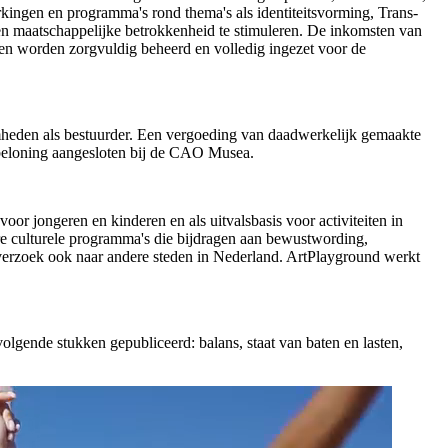
ingen en programma's rond thema's als identiteitsvorming, Trans-
g en maatschappelijke betrokkenheid te stimuleren. De inkomsten van
elen worden zorgvuldig beheerd en volledig ingezet voor de
heden als bestuurder. Een vergoeding van daadwerkelijk gemaakte
e beloning aangesloten bij de CAO Musea.
or jongeren en kinderen en als uitvalsbasis voor activiteiten in
dere culturele programma's die bijdragen aan bewustwording,
p verzoek ook naar andere steden in Nederland. ArtPlayground werkt
lgende stukken gepubliceerd: balans, staat van baten en lasten,