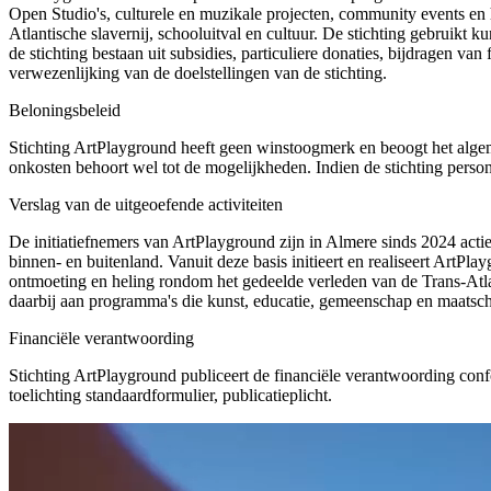
Open Studio's, culturele en muzikale projecten, community events e
Atlantische slavernij, schooluitval en cultuur. De stichting gebruik
de stichting bestaan uit subsidies, particuliere donaties, bijdragen
verwezenlijking van de doelstellingen van de stichting.
Beloningsbeleid
Stichting ArtPlayground heeft geen winstoogmerk en beoogt het alg
onkosten behoort wel tot de mogelijkheden. Indien de stichting perso
Verslag van de uitgeoefende activiteiten
De initiatiefnemers van ArtPlayground zijn in Almere sinds 2024 actie
binnen- en buitenland. Vanuit deze basis initieert en realiseert ArtP
ontmoeting en heling rondom het gedeelde verleden van de Trans-Atlan
daarbij aan programma's die kunst, educatie, gemeenschap en maatsch
Financiële verantwoording
Stichting ArtPlayground publiceert de financiële verantwoording conf
toelichting standaardformulier, publicatieplicht.