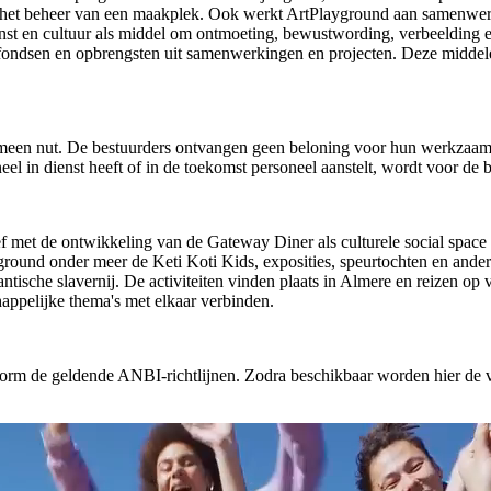
n het beheer van een maakplek. Ook werkt ArtPlayground aan samenwerk
t kunst en cultuur als middel om ontmoeting, bewustwording, verbeeldin
 van fondsen en opbrengsten uit samenwerkingen en projecten. Deze midd
emeen nut. De bestuurders ontvangen geen beloning voor hun werkzaam
neel in dienst heeft of in de toekomst personeel aanstelt, wordt voor d
f met de ontwikkeling van de Gateway Diner als culturele social space vo
layground onder meer de Keti Koti Kids, exposities, speurtochten en an
tische slavernij. De activiteiten vinden plaats in Almere en reizen o
appelijke thema's met elkaar verbinden.
orm de geldende ANBI-richtlijnen. Zodra beschikbaar worden hier de vo