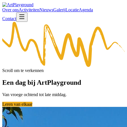
Over ons
Activiteiten
Nieuws
Galerij
Locatie
Agenda
Contact
Scroll om te verkennen
Een dag bij ArtPlayground
Van vroege ochtend tot late middag.
Leren van elkaar