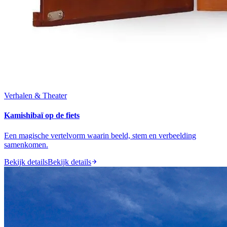
Verhalen & Theater
Kamishibaï op de fiets
Een magische vertelvorm waarin beeld, stem en verbeelding
samenkomen.
Bekijk details
Bekijk details