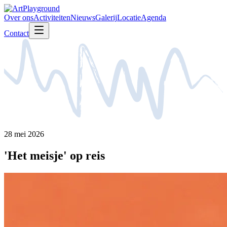
Over ons
Activiteiten
Nieuws
Galerij
Locatie
Agenda
Contact
28 mei 2026
'Het meisje' op reis